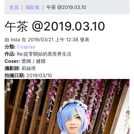
您在這裡
首頁
攝影集
午茶 @2019.03.10
午茶 @2019.03.10
由
lista
在 2019/03/21 上午 12:38 發表
分類:
Cosplay
作品:
Re:從零開始的異世界生活
Coser:
蕾姆 / 健穩
攝影師:
莉絲塔
拍攝日期:
2019/03/10