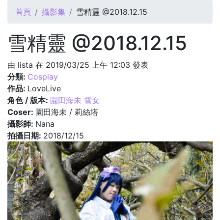
您在這裡
首頁
攝影集
雪精靈 @2018.12.15
雪精靈 @2018.12.15
由
lista
在 2019/03/25 上午 12:03 發表
分類:
Cosplay
作品:
LoveLive
角色 / 版本:
園田海未 雪女
Coser:
園田海未 / 莉絲塔
攝影師:
Nana
拍攝日期:
2018/12/15