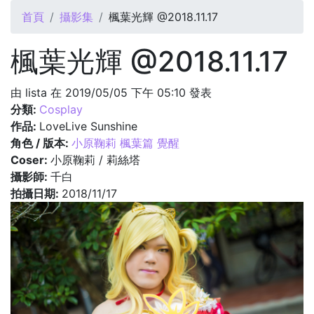
您在這裡
首頁
攝影集
楓葉光輝 @2018.11.17
楓葉光輝 @2018.11.17
由
lista
在 2019/05/05 下午 05:10 發表
分類:
Cosplay
作品:
LoveLive Sunshine
角色 / 版本:
小原鞠莉 楓葉篇 覺醒
Coser:
小原鞠莉 / 莉絲塔
攝影師:
千白
拍攝日期:
2018/11/17