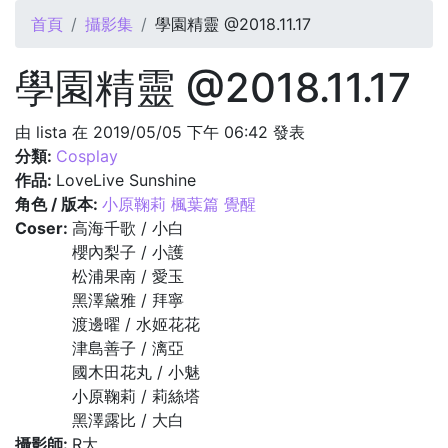
您在這裡
首頁
攝影集
學園精靈 @2018.11.17
學園精靈 @2018.11.17
由
lista
在 2019/05/05 下午 06:42 發表
分類:
Cosplay
作品:
LoveLive Sunshine
角色 / 版本:
小原鞠莉 楓葉篇 覺醒
Coser:
高海千歌 / 小白
櫻內梨子 / 小護
松浦果南 / 愛玉
黑澤黛雅 / 拜寧
渡邊曜 / 水姬花花
津島善子 / 漓亞
國木田花丸 / 小魅
小原鞠莉 / 莉絲塔
黑澤露比 / 大白
攝影師:
R大