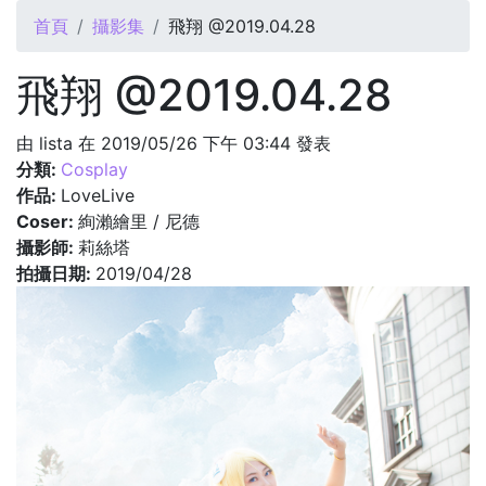
您在這裡
首頁
攝影集
飛翔 @2019.04.28
飛翔 @2019.04.28
由
lista
在 2019/05/26 下午 03:44 發表
分類:
Cosplay
作品:
LoveLive
Coser:
絢瀨繪里 / 尼德
攝影師:
莉絲塔
拍攝日期:
2019/04/28