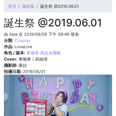
您在這裡
首頁
攝影集
誕生祭 @2019.06.01
誕生祭 @2019.06.01
由
lista
在 2019/06/08 下午 09:46 發表
分類:
Cosplay
作品:
LoveLive
角色 / 版本:
東條希 海盜未覺醒
Coser:
東條希 / 莉絲塔
攝影師:
索拉
拍攝日期:
2019/06/01