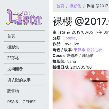
您在這裡
首頁
攝影集
裸櫻 @2017.
裸櫻 @2017.
由
lista
在 2019/08/05 下午 09
首頁
分類:
Cosplay
作品:
LoveLive
攝影集
角色 / 版本:
東條希 露背毛衣
Coser:
東條希 / 莉絲塔
部落格
攝影師:
Nana
拍攝日期:
2017/05/06
技術開發
填坑獸的故事
販售物
RSS & LICENSE