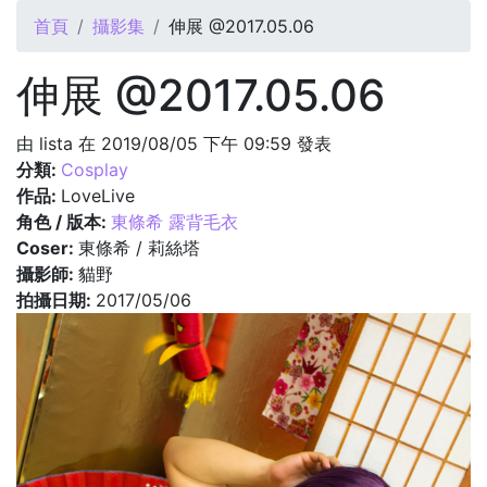
您在這裡
首頁
攝影集
伸展 @2017.05.06
伸展 @2017.05.06
由
lista
在 2019/08/05 下午 09:59 發表
分類:
Cosplay
作品:
LoveLive
角色 / 版本:
東條希 露背毛衣
Coser:
東條希 / 莉絲塔
攝影師:
貓野
拍攝日期:
2017/05/06