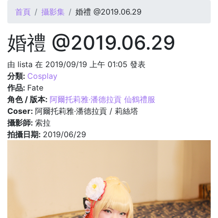
您在這裡
首頁
攝影集
婚禮 @2019.06.29
婚禮 @2019.06.29
由
lista
在 2019/09/19 上午 01:05 發表
分類:
Cosplay
作品:
Fate
角色 / 版本:
阿爾托莉雅·潘德拉貢 仙鶴禮服
Coser:
阿爾托莉雅·潘德拉貢 / 莉絲塔
攝影師:
索拉
拍攝日期:
2019/06/29