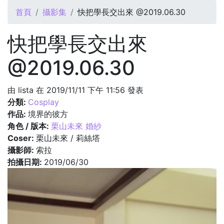
您在這裡
首頁
攝影集
快把學長交出來 @2019.06.30
快把學長交出來
@2019.06.30
由
lista
在 2019/11/11 下午 11:56 發表
分類:
Cosplay
作品:
境界的彼方
角色 / 版本:
栗山未來 婚紗
Coser:
栗山未來 / 莉絲塔
攝影師:
索拉
拍攝日期:
2019/06/30