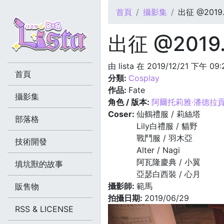
您在這裡
首頁
攝影集
出征 @2019.
出征 @2019.
由
lista
在 2019/12/21 下午 09
首頁
分類:
Cosplay
作品:
Fate
攝影集
角色 / 版本:
阿爾托莉雅·潘德拉貢
Coser:
仙鶴禮服 / 莉絲塔
部落格
Lily白禮服 / 貓野
戰鬥服 / 羽木亞
技術開發
Alter / Nagi
阿瓦隆慶典 / 小翼
填坑獸的故事
亞瑟白西裝 / 心月
攝影師:
範馬
販售物
拍攝日期:
2019/06/29
RSS & LICENSE