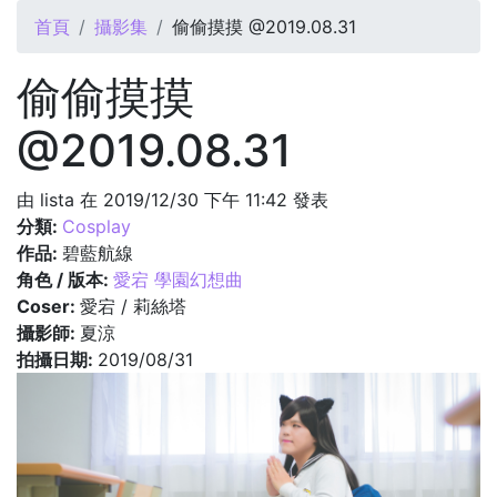
您在這裡
首頁
攝影集
偷偷摸摸 @2019.08.31
偷偷摸摸
@2019.08.31
由
lista
在 2019/12/30 下午 11:42 發表
分類:
Cosplay
作品:
碧藍航線
角色 / 版本:
愛宕 學園幻想曲
Coser:
愛宕 / 莉絲塔
攝影師:
夏涼
拍攝日期:
2019/08/31