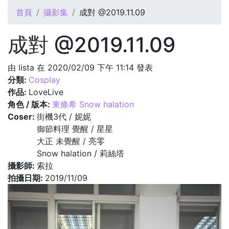
您在這裡
首頁
攝影集
成對 @2019.11.09
成對 @2019.11.09
由
lista
在 2020/02/09 下午 11:14 發表
分類:
Cosplay
作品:
LoveLive
角色 / 版本:
東條希 Snow halation
Coser:
街機3代 / 妮妮
御節料理 覺醒 / 星星
大正 未覺醒 / 亮零
Snow halation / 莉絲塔
攝影師:
索拉
拍攝日期:
2019/11/09