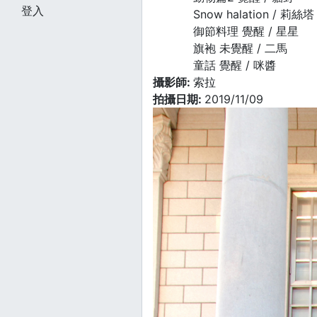
登入
Snow halation / 莉絲塔
御節料理 覺醒 / 星星
旗袍 未覺醒 / 二馬
童話 覺醒 / 咪醬
攝影師:
索拉
拍攝日期:
2019/11/09