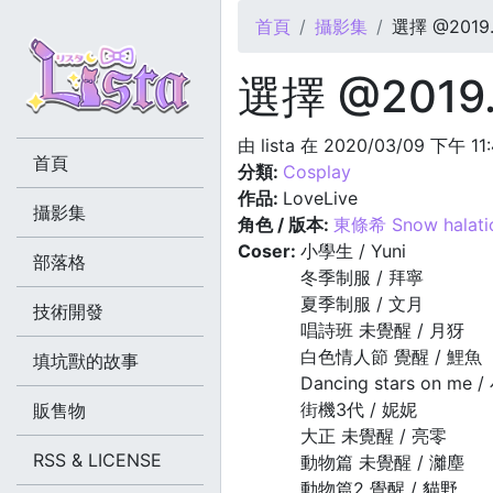
您在這裡
首頁
攝影集
選擇 @2019.
選擇 @2019.
由
lista
在 2020/03/09 下午 11
首頁
分類:
Cosplay
作品:
LoveLive
攝影集
角色 / 版本:
東條希 Snow halati
Coser:
小學生 / Yuni
部落格
冬季制服 / 拜寧
夏季制服 / 文月
技術開發
唱詩班 未覺醒 / 月犽
白色情人節 覺醒 / 鯉魚
填坑獸的故事
Dancing stars on me 
街機3代 / 妮妮
販售物
大正 未覺醒 / 亮零
RSS & LICENSE
動物篇 未覺醒 / 灕塵
動物篇2 覺醒 / 貓野