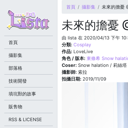
您在這裡
首頁
攝影集
未來的擔憂 @2
未來的擔憂 @2
由
lista
在 2020/04/13 下午 10
首頁
分類:
Cosplay
作品:
LoveLive
攝影集
角色 / 版本:
東條希 Snow halati
Coser:
Snow halation / 莉絲塔
部落格
攝影師:
索拉
拍攝日期:
2019/11/09
技術開發
填坑獸的故事
販售物
RSS & LICENSE