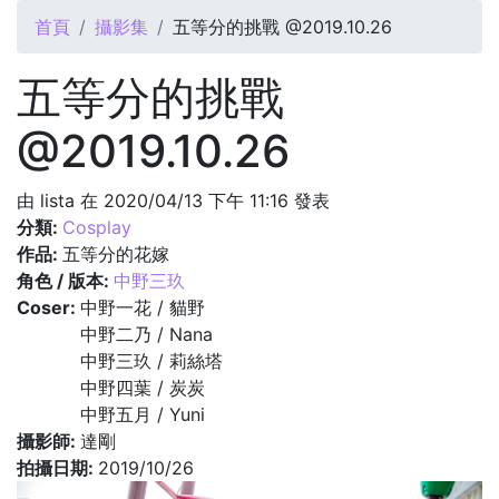
您在這裡
首頁
攝影集
五等分的挑戰 @2019.10.26
五等分的挑戰
@2019.10.26
由
lista
在 2020/04/13 下午 11:16 發表
分類:
Cosplay
作品:
五等分的花嫁
角色 / 版本:
中野三玖
Coser:
中野一花 / 貓野
中野二乃 / Nana
中野三玖 / 莉絲塔
中野四葉 / 炭炭
中野五月 / Yuni
攝影師:
達剛
拍攝日期:
2019/10/26