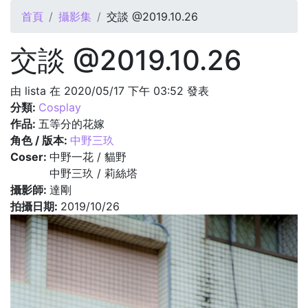
您在這裡
首頁
攝影集
交談 @2019.10.26
交談 @2019.10.26
由
lista
在 2020/05/17 下午 03:52 發表
分類:
Cosplay
作品:
五等分的花嫁
角色 / 版本:
中野三玖
Coser:
中野一花 / 貓野
中野三玖 / 莉絲塔
攝影師:
達剛
拍攝日期:
2019/10/26