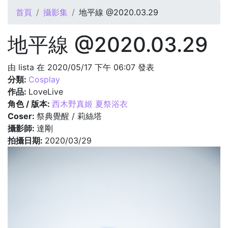
您在這裡
首頁
攝影集
地平線 @2020.03.29
地平線 @2020.03.29
由
lista
在 2020/05/17 下午 06:07 發表
分類:
Cosplay
作品:
LoveLive
角色 / 版本:
西木野真姬 夏祭浴衣
Coser:
祭典覺醒 / 莉絲塔
攝影師:
達剛
拍攝日期:
2020/03/29