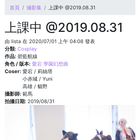
您在這裡
首頁
攝影集
上課中 @2019.08.31
上課中 @2019.08.31
由
lista
在 2020/07/01 上午 04:08 發表
分類:
Cosplay
作品:
碧藍航線
角色 / 版本:
愛宕 學園幻想曲
Coser:
愛宕 / 莉絲塔
小赤城 / Yuni
高雄 / 貓野
攝影師:
範馬
拍攝日期:
2019/08/31