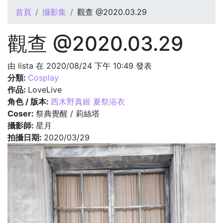
您在這裡
首頁
攝影集
觀查 @2020.03.29
觀查 @2020.03.29
由
lista
在 2020/08/24 下午 10:49 發表
分類:
Cosplay
作品:
LoveLive
角色 / 版本:
西木野真姬 夏祭浴衣
Coser:
祭典覺醒 / 莉絲塔
攝影師:
星月
拍攝日期:
2020/03/29