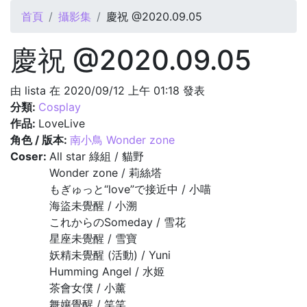
您在這裡
首頁
攝影集
慶祝 @2020.09.05
慶祝 @2020.09.05
由
lista
在 2020/09/12 上午 01:18 發表
分類:
Cosplay
作品:
LoveLive
角色 / 版本:
南小鳥 Wonder zone
Coser:
All star 綠組 / 貓野
Wonder zone / 莉絲塔
もぎゅっと“love”で接近中 / 小喵
海盜未覺醒 / 小溯
これからのSomeday / 雪花
星座未覺醒 / 雪寶
妖精未覺醒 (活動) / Yuni
Humming Angel / 水姬
茶會女僕 / 小薰
舞孃覺醒 / 笑笑