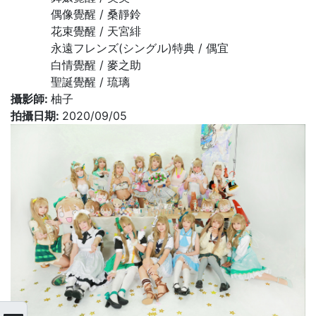
偶像覺醒 / 桑靜鈴
花束覺醒 / 天宮緋
永遠フレンズ(シングル)特典 / 偶宜
白情覺醒 / 麥之助
聖誕覺醒 / 琉璃
攝影師:
柚子
拍攝日期:
2020/09/05