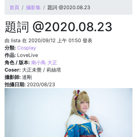
您在這裡
首頁
攝影集
題詞 @2020.08.23
題詞 @2020.08.23
由
lista
在 2020/09/12 上午 01:50 發表
分類:
Cosplay
作品:
LoveLive
角色 / 版本:
南小鳥 大正
Coser:
大正未覺 / 莉絲塔
攝影師:
達剛
拍攝日期:
2020/08/23