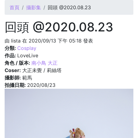
您在這裡
首頁
攝影集
回頭 @2020.08.23
回頭 @2020.08.23
由
lista
在 2020/09/13 下午 05:18 發表
分類:
Cosplay
作品:
LoveLive
角色 / 版本:
南小鳥 大正
Coser:
大正未覺 / 莉絲塔
攝影師:
範馬
拍攝日期:
2020/08/23