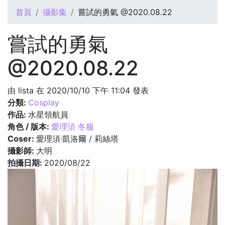
您在這裡
首頁
攝影集
嘗試的勇氣 @2020.08.22
嘗試的勇氣
@2020.08.22
由
lista
在 2020/10/10 下午 11:04 發表
分類:
Cosplay
作品:
水星領航員
角色 / 版本:
愛理須 冬服
Coser:
愛理須·凱洛爾 / 莉絲塔
攝影師:
大明
拍攝日期:
2020/08/22