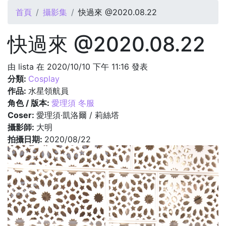
您在這裡
首頁
攝影集
快過來 @2020.08.22
快過來 @2020.08.22
由
lista
在 2020/10/10 下午 11:16 發表
分類:
Cosplay
作品:
水星領航員
角色 / 版本:
愛理須 冬服
Coser:
愛理須·凱洛爾 / 莉絲塔
攝影師:
大明
拍攝日期:
2020/08/22