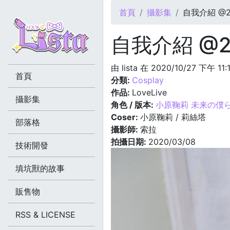
您在這裡
首頁
攝影集
自我介紹 @20
自我介紹 @20
由
lista
在 2020/10/27 下午 11
首頁
分類:
Cosplay
作品:
LoveLive
攝影集
角色 / 版本:
小原鞠莉 未来の僕
Coser:
小原鞠莉 / 莉絲塔
部落格
攝影師:
索拉
拍攝日期:
2020/03/08
技術開發
填坑獸的故事
販售物
RSS & LICENSE