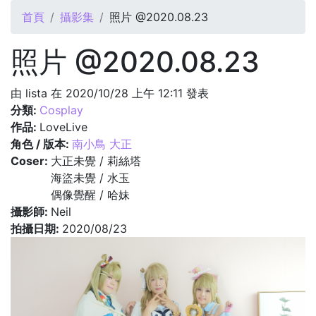
您在這裡
首頁
攝影集
照片 @2020.08.23
照片 @2020.08.23
由
lista
在 2020/10/28 上午 12:11 發表
分類:
Cosplay
作品:
LoveLive
角色 / 版本:
南小鳥 大正
Coser:
大正未覺 / 莉絲塔
海盜未覺 / 水玉
偶像覺醒 / 哈妹
攝影師:
Neil
拍攝日期:
2020/08/23