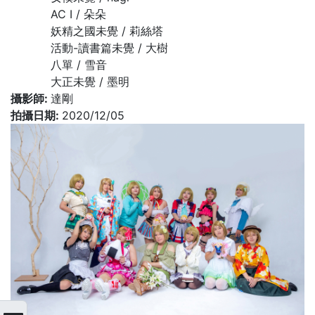
AC I / 朵朵
妖精之國未覺 / 莉絲塔
活動-讀書篇未覺 / 大樹
八單 / 雪音
大正未覺 / 墨明
攝影師:
達剛
拍攝日期:
2020/12/05