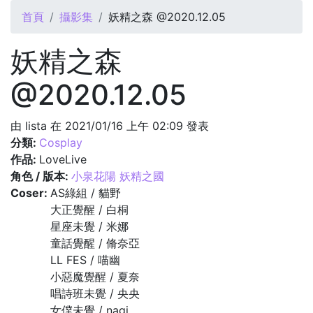
您在這裡
首頁
攝影集
妖精之森 @2020.12.05
妖精之森
@2020.12.05
由
lista
在 2021/01/16 上午 02:09 發表
分類:
Cosplay
作品:
LoveLive
角色 / 版本:
小泉花陽 妖精之國
Coser:
AS綠組 / 貓野
大正覺醒 / 白桐
星座未覺 / 米娜
童話覺醒 / 脩奈亞
LL FES / 喵幽
小惡魔覺醒 / 夏奈
唱詩班未覺 / 央央
女僕未覺 / nagi