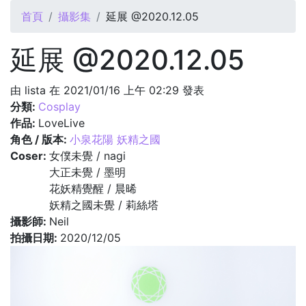
您在這裡
首頁
攝影集
延展 @2020.12.05
延展 @2020.12.05
由
lista
在 2021/01/16 上午 02:29 發表
分類:
Cosplay
作品:
LoveLive
角色 / 版本:
小泉花陽 妖精之國
Coser:
女僕未覺 / nagi
大正未覺 / 墨明
花妖精覺醒 / 晨晞
妖精之國未覺 / 莉絲塔
攝影師:
Neil
拍攝日期:
2020/12/05