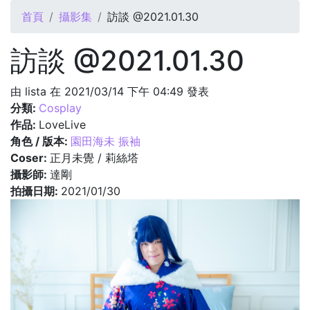
您在這裡
首頁
攝影集
訪談 @2021.01.30
訪談 @2021.01.30
由
lista
在 2021/03/14 下午 04:49 發表
分類:
Cosplay
作品:
LoveLive
角色 / 版本:
園田海未 振袖
Coser:
正月未覺 / 莉絲塔
攝影師:
達剛
拍攝日期:
2021/01/30