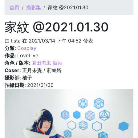
您在這裡
首頁
攝影集
家紋 @2021.01.30
家紋 @2021.01.30
由
lista
在 2021/03/14 下午 04:52 發表
分類:
Cosplay
作品:
LoveLive
角色 / 版本:
園田海未 振袖
Coser:
正月未覺 / 莉絲塔
攝影師:
柚子
拍攝日期:
2021/01/30