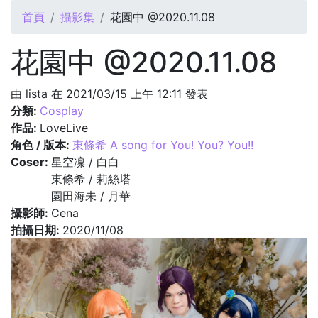
您在這裡
首頁
攝影集
花園中 @2020.11.08
花園中 @2020.11.08
由
lista
在 2021/03/15 上午 12:11 發表
分類:
Cosplay
作品:
LoveLive
角色 / 版本:
東條希 A song for You! You? You!!
Coser:
星空凜 / 白白
東條希 / 莉絲塔
園田海未 / 月華
攝影師:
Cena
拍攝日期:
2020/11/08