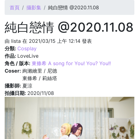
您在這裡
首頁
攝影集
純白戀情 @2020.11.08
純白戀情 @2020.11.08
由
lista
在 2021/03/15 上午 12:14 發表
分類:
Cosplay
作品:
LoveLive
角色 / 版本:
東條希 A song for You! You? You!!
Coser:
絢瀨繪里 / 尼德
東條希 / 莉絲塔
攝影師:
夏涼
拍攝日期:
2020/11/08