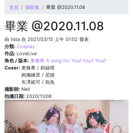
您在這裡
首頁
攝影集
畢業 @2020.11.08
畢業 @2020.11.08
由
lista
在 2021/03/15 上午 01:02 發表
分類:
Cosplay
作品:
LoveLive
角色 / 版本:
東條希 A song for You! You? You!!
Coser:
東條希 / 莉絲塔
絢瀨繪里 / 尼德
矢澤妮可 / 烏魚
攝影師:
Neil
拍攝日期:
2020/11/08