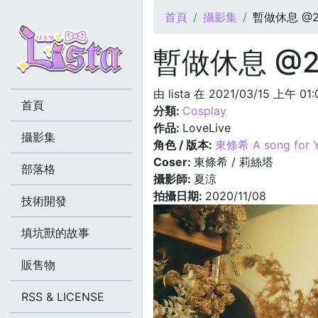
您在這裡
首頁
攝影集
暫做休息 @20
暫做休息 @20
由
lista
在 2021/03/15 上午 01
首頁
分類:
Cosplay
作品:
LoveLive
攝影集
角色 / 版本:
東條希 A song for Yo
Coser:
東條希 / 莉絲塔
部落格
攝影師:
夏涼
拍攝日期:
2020/11/08
技術開發
填坑獸的故事
販售物
RSS & LICENSE