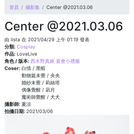
您在這裡
首頁
攝影集
Center @2021.03.06
Center @2021.03.06
由
lista
在 2021/04/29 上午 01:19 發表
分類:
Cosplay
作品:
LoveLive
角色 / 版本:
西木野真姬 宴會小禮服
Coser:
白情 / 黑蝦
動物篇未覺 / 央央
婚紗未覺 / 莉絲塔
偶像覺醒 / 凪月
魔術師覺醒 / 犬犬
攝影師:
夏涼
拍攝日期:
2021/03/06