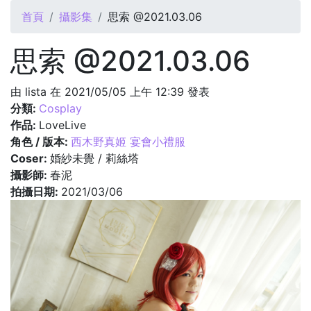
您在這裡
首頁
攝影集
思索 @2021.03.06
思索 @2021.03.06
由
lista
在 2021/05/05 上午 12:39 發表
分類:
Cosplay
作品:
LoveLive
角色 / 版本:
西木野真姬 宴會小禮服
Coser:
婚紗未覺 / 莉絲塔
攝影師:
春泥
拍攝日期:
2021/03/06