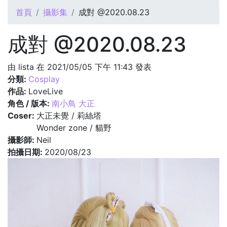
您在這裡
首頁
攝影集
成對 @2020.08.23
成對 @2020.08.23
由
lista
在 2021/05/05 下午 11:43 發表
分類:
Cosplay
作品:
LoveLive
角色 / 版本:
南小鳥 大正
Coser:
大正未覺 / 莉絲塔
Wonder zone / 貓野
攝影師:
Neil
拍攝日期:
2020/08/23