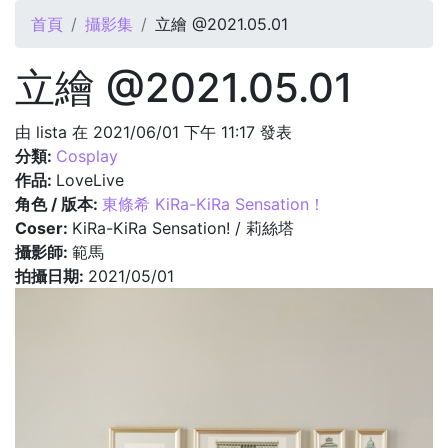
您在這裡
首頁
攝影集
立繪 @2021.05.01
立繪 @2021.05.01
由
lista
在 2021/06/01 下午 11:17 發表
分類:
Cosplay
作品:
LoveLive
角色 / 版本:
東條希 KiRa-KiRa Sensation！
Coser:
KiRa-KiRa Sensation! / 莉絲塔
攝影師:
範馬
拍攝日期:
2021/05/01