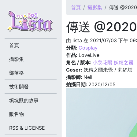
您在這裡
首頁
攝影集
傳送 @2020.
傳送 @2020.
由
lista
在 2021/07/03 下午 09
首頁
分類:
Cosplay
作品:
LoveLive
攝影集
角色 / 版本:
小泉花陽 妖精之國
Coser:
妖精之國未覺 / 莉絲塔
部落格
攝影師:
Neil
拍攝日期:
2020/12/05
技術開發
填坑獸的故事
販售物
RSS & LICENSE