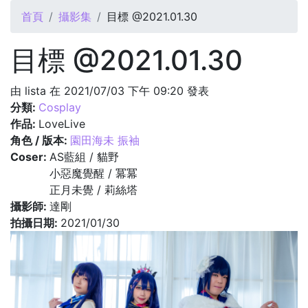
您在這裡
首頁
攝影集
目標 @2021.01.30
目標 @2021.01.30
由
lista
在 2021/07/03 下午 09:20 發表
分類:
Cosplay
作品:
LoveLive
角色 / 版本:
園田海未 振袖
Coser:
AS藍組 / 貓野
小惡魔覺醒 / 冪冪
正月未覺 / 莉絲塔
攝影師:
達剛
拍攝日期:
2021/01/30