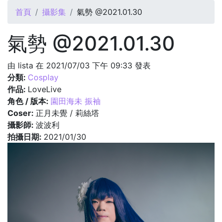
您在這裡
首頁
攝影集
氣勢 @2021.01.30
氣勢 @2021.01.30
由
lista
在 2021/07/03 下午 09:33 發表
分類:
Cosplay
作品:
LoveLive
角色 / 版本:
園田海未 振袖
Coser:
正月未覺 / 莉絲塔
攝影師:
波波利
拍攝日期:
2021/01/30