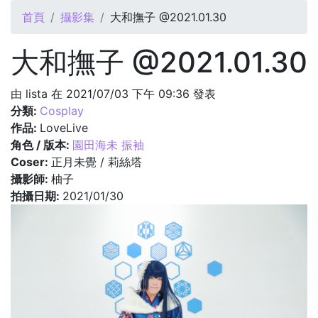
您在這裡
首頁
攝影集
大和撫子 @2021.01.30
大和撫子 @2021.01.30
由
lista
在 2021/07/03 下午 09:36 發表
分類:
Cosplay
作品:
LoveLive
角色 / 版本:
園田海未 振袖
Coser:
正月未覺 / 莉絲塔
攝影師:
柚子
拍攝日期:
2021/01/30