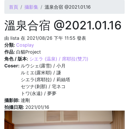
您在這裡
首頁
攝影集
溫泉合宿 @2021.01.16
溫泉合宿 @2021.01.16
由
lista
在 2021/08/26 下午 11:55 發表
分類:
Cosplay
作品:
白貓Project
角色 / 版本:
シエラ (温泉) / 席耶拉(雙刀)
Coser:
ルウシェ(露雪) / 小月
ルミエ(露米耶) / 謙
シエラ(席耶拉) / 莉絲塔
セツナ(剎那) / 宅ネコ
トワ(永遠) / 夢夢
攝影師:
達剛
拍攝日期:
2021/01/16