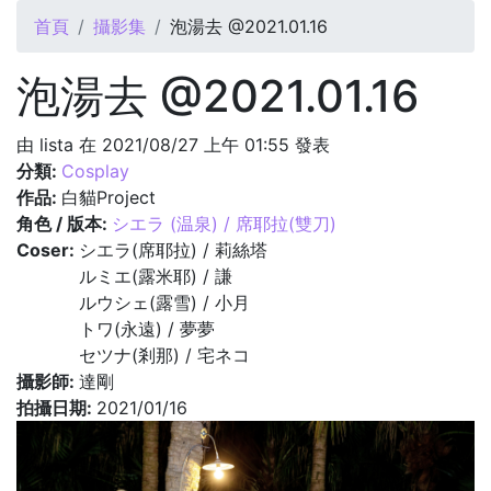
您在這裡
首頁
攝影集
泡湯去 @2021.01.16
泡湯去 @2021.01.16
由
lista
在 2021/08/27 上午 01:55 發表
分類:
Cosplay
作品:
白貓Project
角色 / 版本:
シエラ (温泉) / 席耶拉(雙刀)
Coser:
シエラ(席耶拉) / 莉絲塔
ルミエ(露米耶) / 謙
ルウシェ(露雪) / 小月
トワ(永遠) / 夢夢
セツナ(剎那) / 宅ネコ
攝影師:
達剛
拍攝日期:
2021/01/16