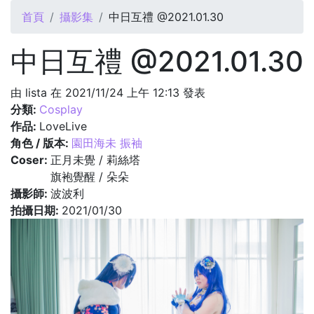
您在這裡
首頁
攝影集
中日互禮 @2021.01.30
中日互禮 @2021.01.30
由
lista
在 2021/11/24 上午 12:13 發表
分類:
Cosplay
作品:
LoveLive
角色 / 版本:
園田海未 振袖
Coser:
正月未覺 / 莉絲塔
旗袍覺醒 / 朵朵
攝影師:
波波利
拍攝日期:
2021/01/30