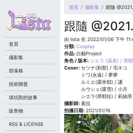
您在這裡
首頁
攝影集
跟隨 @2021.0
跟隨 @2021.
由
lista
在 2022/01/06 下午 11
首頁
分類:
Cosplay
作品:
白貓Project
攝影集
角色 / 版本:
シエラ (温泉) / 席
Coser:
セツナ(剎那) / 宅ネコ
部落格
トワ(永遠) / 夢夢
ルミエ(露米耶) / 謙
技術開發
ルウシェ(露雪) / 小月
シエラ(席耶拉) / 莉絲塔
填坑獸的故事
攝影師:
索拉
拍攝日期:
2021/01/16
販售物
RSS & LICENSE