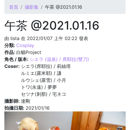
您在這裡
首頁
攝影集
午茶 @2021.01.16
午茶 @2021.01.16
由
lista
在 2022/01/07 上午 02:22 發表
分類:
Cosplay
作品:
白貓Project
角色 / 版本:
シエラ (温泉) / 席耶拉(雙刀)
Coser:
シエラ(席耶拉) / 莉絲塔
ルミエ(露米耶) / 謙
ルウシェ(露雪) / 小月
トワ(永遠) / 夢夢
セツナ(剎那) / 宅ネコ
攝影師:
達剛
拍攝日期:
2021/01/16