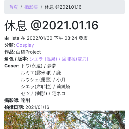
您在這裡
首頁
攝影集
休息 @2021.01.16
休息 @2021.01.16
由
lista
在 2022/01/30 下午 08:24 發表
分類:
Cosplay
作品:
白貓Project
角色 / 版本:
シエラ (温泉) / 席耶拉(雙刀)
Coser:
トワ(永遠) / 夢夢
ルミエ(露米耶) / 謙
ルウシェ(露雪) / 小月
シエラ(席耶拉) / 莉絲塔
セツナ(剎那) / 宅ネコ
攝影師:
達剛
拍攝日期:
2021/01/16