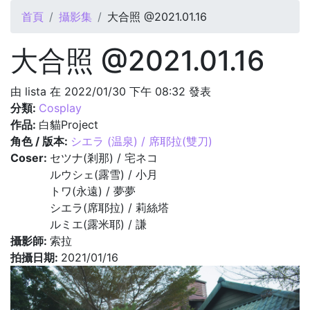
您在這裡
首頁
攝影集
大合照 @2021.01.16
大合照 @2021.01.16
由
lista
在 2022/01/30 下午 08:32 發表
分類:
Cosplay
作品:
白貓Project
角色 / 版本:
シエラ (温泉) / 席耶拉(雙刀)
Coser:
セツナ(剎那) / 宅ネコ
ルウシェ(露雪) / 小月
トワ(永遠) / 夢夢
シエラ(席耶拉) / 莉絲塔
ルミエ(露米耶) / 謙
攝影師:
索拉
拍攝日期:
2021/01/16